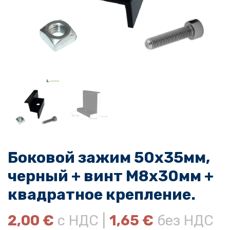
Боковой зажим 50х35мм,
черный + винт М8х30мм +
квадратное крепление.
2,00
€
с НДС |
1,65
€
без НДС