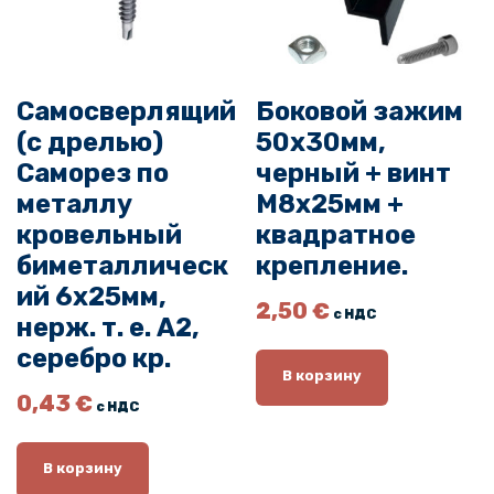
я
,
м
ц
6
м
е
6
,
н
ч
а
€
Самосверлящий
Боковой зажим
е
с
.
(с дрелью)
50х30мм,
о
р
Саморез по
черный + винт
с
н
т
металлу
М8х25мм +
ы
а
кровельный
квадратное
й
в
биметаллическ
крепление.
+
л
я
в
ий 6х25мм,
2,50
€
л
с НДС
и
нерж. т. е. А2,
а
н
серебро кр.
2
т
В корзину
,
0,43
€
М
8
с НДС
5
8
х
В корзину
€
3