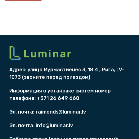
.
0
м
м
+
к
в
а
д
р
Адрес: улица Мурмаст
и
eнес 3, 18.4 , Рига, LV-
а
1073 (
звоните перед приездом)
т
н
Информация о
установкe систем
номер
о
телефона: +371 26 649 668
е
Эл. почта:
raimonds@luminar.lv
к
р
Эл. почта:
info@luminar.lv
е
п