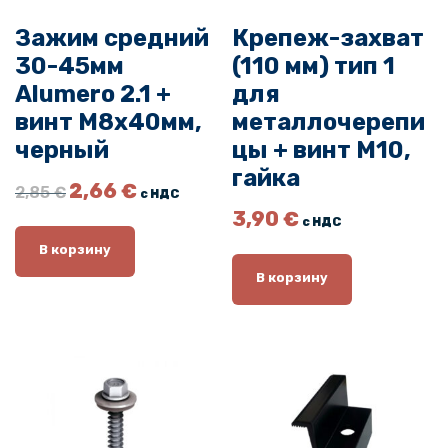
а
Зажим средний
Крепеж-захват
Б
30-45мм
(110 мм) тип 1
о
к
Alumero 2.1 +
для
о
винт М8х40мм,
металлочерепи
в
черный
цы + винт М10,
о
гайка
П
Т
й
2,66
€
2,85
€
с НДС
е
е
з
3,90
€
с НДС
р
к
а
в
у
В корзину
ж
о
щ
В корзину
и
н
а
а
я
м
ч
ц
5
а
е
0
л
н
х
ь
а
3
н
:
5
а
2