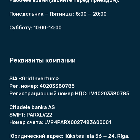
Рабочее время (
звоните перед приездом)
:
л
е
Понедельник — Пятница :
8
:00 — 20:00
н
Cубботу:
10:00-14:00
и
е
.
Реквизиты компании
SIA «Grid Invertum»
Рег. номер:
40203380785
Регистрационный номер НДС:
LV40203380785
Citadele banka AS
SWIFT:
PARXLV22
Номер счета
:
LV94PARX0027483600001
Юридический адрес:
Ilūkstes iela 56 — 24, Rīga,