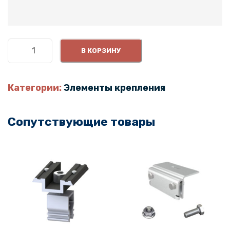
К
В КОРЗИНУ
о
л
и
Категории:
Элементы крепления
ч
е
Сопутствующие товары
с
т
в
о
т
о
в
а
р