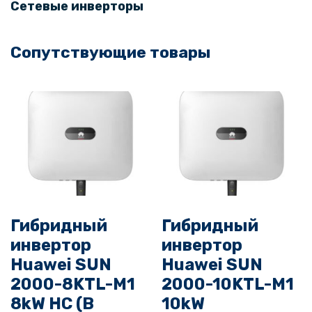
Сетевые инверторы
е
с
Сопутствующие товары
т
в
о
т
о
в
а
р
а
Г
Гибридный
Гибридный
и
б
инвертор
инвертор
р
Huawei SUN
Huawei SUN
и
2000-8KTL-M1
2000-10KTL-M1
д
8kW HC (В
10kW
н