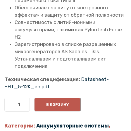
переменного тока типа II
Обеспечивает защиту от «островного
эффекта» и защиту от обратной полярности
Совместимость с литий-ионными
аккумуляторами, такими как Pylontech Force
H2
Зарегистрировано в списке разрешенных
микрогенераторов AS Sadales Tīkls.
Устанавливаем и подготавливаем акт
подключения
Техническая спецификация:
Datasheet-
HHT_5-12K_en.pdf
К
В КОРЗИНУ
о
л
и
Категории:
Аккумуляторные системы
,
ч