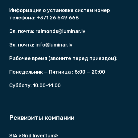
о
€
с
с
.
о
€
Информация о
установкe систем
номер
т
с
.
телефона: +371 26 649 668
а
т
в
а
Эл. почта:
raimonds@luminar.lv
л
в
я
л
Эл. почта:
info@luminar.lv
л
я
а
л
Рабочее время (
звоните перед приездом)
:
9
а
0
1
Понедельник — Пятница :
8
:00 — 20:00
0
7
,
5
0
Cубботу:
10:00-14:00
0
0
,
0
€
0
.
Реквизиты компании
€
.
SIA «Grid Invertum»