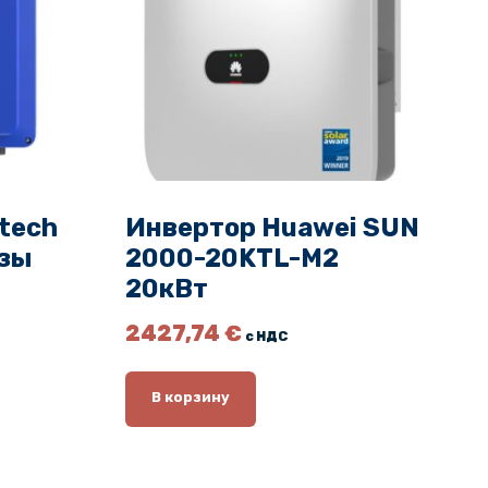
tech
Инвертор Huawei SUN
азы
2000-20KTL-M2
20кВт
2427,74
€
с НДС
В корзину