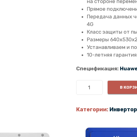
на стороне переме
Прямое подключени
Передача данных че
4G
Класс защиты от пы
Размеры 640х530х
Устанавливаем и п
10-летняя гарантия
Спецификация:
Huawe
К
В КОРЗ
о
л
и
Категории:
Инвертор
ч
е
с