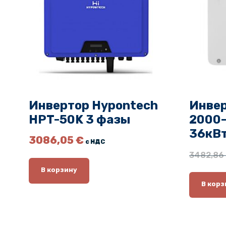
Инвертор Hypontech
Инвер
HPT-50K 3 фазы
2000
36кВ
3086,05
€
с НДС
3482,86
В корзину
В корз