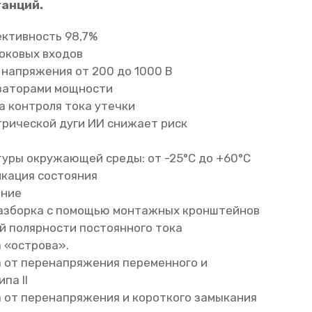
анций.
ктивность 98,7%
роковых входов
 напряжения от 200 до 1000 В
заторами мощности
а контроля тока утечки
рической дуги ИИ снижает риск
уры окружающей среды: от -25°C до +60°C
кация состояния
ение
разборка с помощью монтажных кронштейнов
й полярности постоянного тока
 «острова».
 от перенапряжения переменного и
па II
 от перенапряжения и короткого замыкания