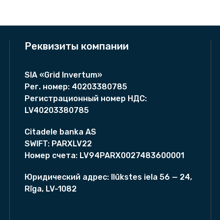
u
а
е
a
л
н
w
ь
а
e
н
:
Реквизиты компании
i
а
3
я
2
S
ц
6
U
SIA «Grid Invertum»
е
9
N
Рег. номер:
40203380785
н
,
Регистрационный номер НДС:
2
а
0
LV40203380785
0
с
0
0
о
Citadele banka AS
с
€
0
SWIFT:
PARXLV22
т
.
-
а
Номер счета
:
LV94PARX0027483600001
4
в
0
л
Юридический адрес:
Ilūkstes iela 56 — 24,
K
я
Rīga, LV-1082
л
T
а
L
3