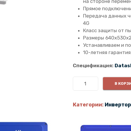
на стороне переме
Прямое подключени
Передача данных че
4G
Класс защиты от пы
Размеры 640х530х
Устанавливаем и п
10-летняя гарантия
Спецификация:
Datas
К
В КОРЗ
о
л
и
Категории:
Инвертор
ч
е
с