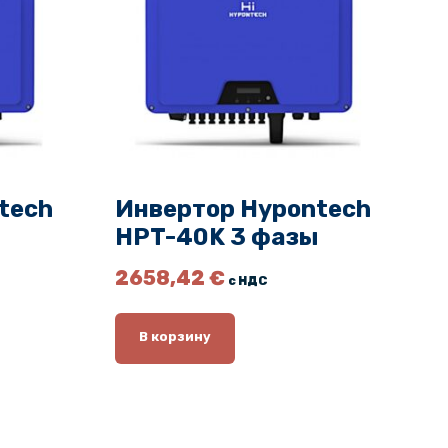
tech
Инвертор Hypontech
HPT-40K 3 фазы
2658,42
€
с НДС
В корзину