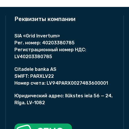
u
a
w
Реквизиты компании
e
i
SIA «Grid Invertum»
S
Рег. номер:
40203380785
U
Регистрационный номер НДС:
N
LV40203380785
2
0
Citadele banka AS
0
SWIFT:
PARXLV22
0
Номер счета
:
LV94PARX0027483600001
-
5
Юридический адрес:
Ilūkstes iela 56 — 24,
0
Rīga, LV-1082
K
T
L