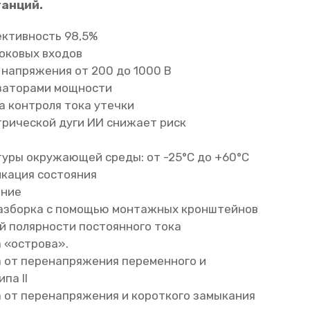
анций.
ктивность 98,5%
роковых входов
 напряжения от 200 до 1000 В
заторами мощности
а контроля тока утечки
рической дуги ИИ снижает риск
уры окружающей среды: от -25°C до +60°C
кация состояния
ение
разборка с помощью монтажных кронштейнов
й полярности постоянного тока
 «острова».
 от перенапряжения переменного и
па II
 от перенапряжения и короткого замыкания