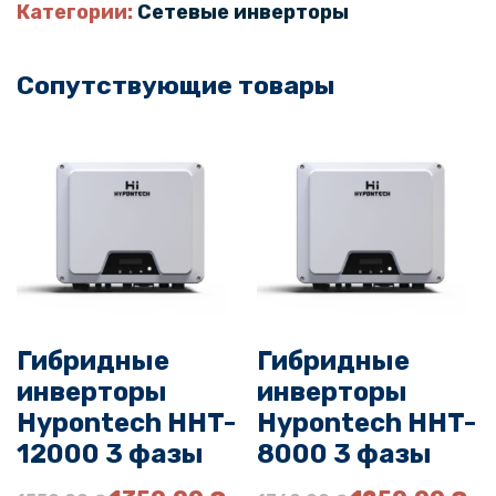
и
Категории:
Сетевые инверторы
ч
е
Сопутствующие товары
с
т
в
о
т
о
в
а
р
а
Гибридные
Гибридные
И
инверторы
инверторы
н
в
Hypontech HHT-
Hypontech HHT-
е
12000 3 фазы
8000 3 фазы
р
П
Т
П
Т