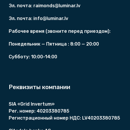
а
а
Эл. почта:
raimonds@luminar.lv
в
в
л
л
Эл. почта:
info@luminar.lv
я
я
л
л
Рабочее время (
звоните перед приездом)
:
а
а
1
9
Понедельник — Пятница :
8
:00 — 20:00
7
0
5
0
Cубботу:
10:00-14:00
0
,
,
0
0
0
0
€
Реквизиты компании
€
.
.
SIA «Grid Invertum»
Рег. номер:
40203380785
Регистрационный номер НДС:
LV40203380785