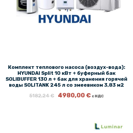
е
0
9
н
,
,
а
0
7
с
0
4
о
с
€
€
т
.
.
а
в
л
Комплект теплового насоса (воздух-вода):
я
HYUNDAI Split 10 кВт + буферный бак
л
SOLIBUFFER 130 л + бак для хранения горячей
а
воды SOLITANK 245 л со змеевиком 3,83 м2
1
П
Т
4980,00
3
€
5182,24
€
с НДС
е
е
1
р
к
6
в
у
,
о
щ
0
н
а
0
а
я