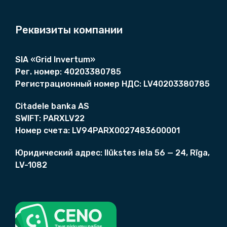
7
,
0
Реквизиты компании
0
€
SIA «Grid Invertum»
.
Рег. номер:
40203380785
Регистрационный номер НДС:
LV40203380785
Citadele banka AS
SWIFT:
PARXLV22
Номер счета
:
LV94PARX0027483600001
Юридический адрес:
Ilūkstes iela 56 — 24, Rīga,
LV-1082