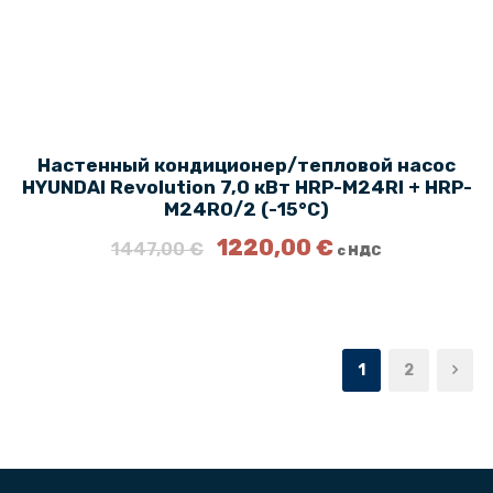
о
€
с
.
т
а
в
л
Настенный кондиционер/тепловой насос
я
HYUNDAI Revolution 7,0 кВт HRP-M24RI + HRP-
л
M24RO/2 (-15°C)
а
П
1
Т
1220,00
€
1447,00
€
с НДС
е
0
е
р
5
к
в
2
у
о
,
щ
н
7
а
1
2
а
5
я
ч
ц
а
€
е
л
.
н
ь
а