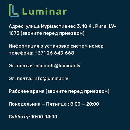
н
:
а
1
я
2
ц
2
Адрес: улица Мурмаст
и
eнес 3, 18.4 , Рига, LV-
е
0
1073 (
звоните перед приездом)
н
,
а
0
Информация о
установкe систем
номер
с
0
телефона: +371 26 649 668
о
с
€
Эл. почта:
raimonds@luminar.lv
т
.
а
Эл. почта:
info@luminar.lv
в
л
Рабочее время (
звоните перед приездом)
:
я
л
Понедельник — Пятница :
8
:00 — 20:00
а
1
Cубботу:
10:00-14:00
4
4