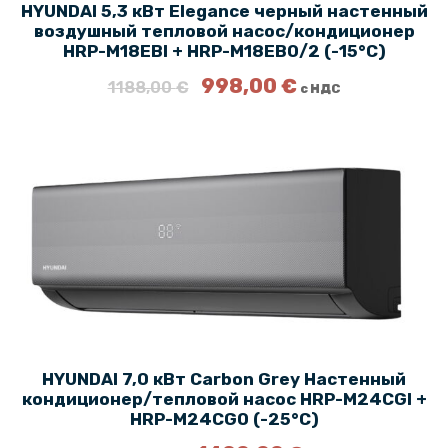
0
HYUNDAI 5,3 кВт Elegance черный настенный
ц
9
,
воздушный тепловой насос/кондиционер
е
2
3
HRP-M18EBI + HRP-M18EBO/2 (-15°C)
н
,
1
П
Т
998,00
€
а
0
1188,00
€
с НДС
е
е
с
0
€
р
к
о
.
в
у
с
€
о
щ
т
.
н
а
а
а
я
в
ч
ц
л
а
е
я
л
н
л
ь
а
а
н
:
1
а
9
7
я
9
1
HYUNDAI 7,0 кВт Carbon Grey Настенный
ц
8
0
кондиционер/тепловой насос HRP-M24CGI +
е
,
,
HRP-M24CGO (-25°C)
н
0
0