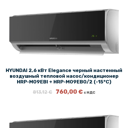
HYUNDAI 2,6 кВт Elegance черный настенный
воздушный тепловой насос/кондиционер
HRP-M09EBI + HRP-M09EBO/2 (-15°C)
П
Т
760,00
€
813,12
€
с НДС
е
е
р
к
в
у
о
щ
н
а
а
я