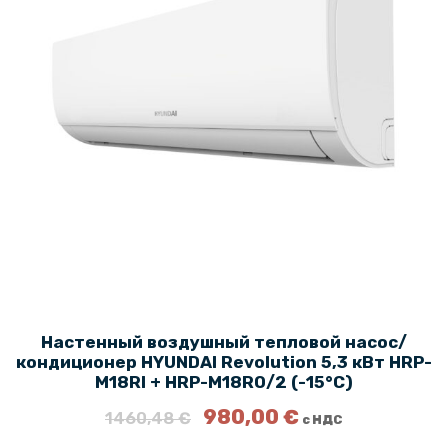
ь
а
н
:
а
6
я
4
ц
0
е
,
н
0
а
0
с
о
€
с
.
т
а
в
л
Настенный воздушный тепловой насос/
я
кондиционер HYUNDAI Revolution 5,3 кВт HRP-
л
M18RI + HRP-M18RO/2 (-15°C)
а
9
П
Т
980,00
€
1460,48
€
с НДС
9
е
е