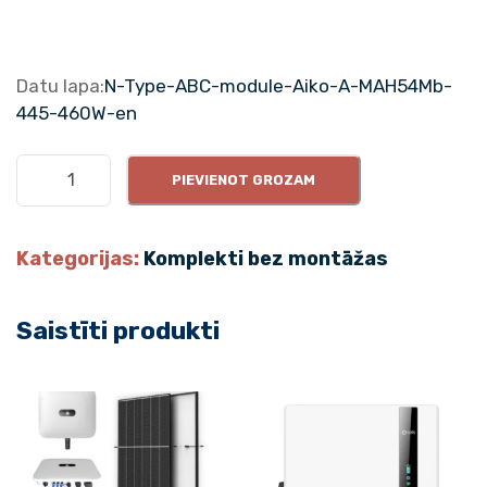
Datu lapa:
N-Type-ABC-module-Aiko-A-MAH54Mb-
445-460W-en
1
PIEVIENOT GROZAM
0
k
W
Kategorijas:
Komplekti bez montāžas
k
o
Saistīti produkti
m
p
l
e
k
t