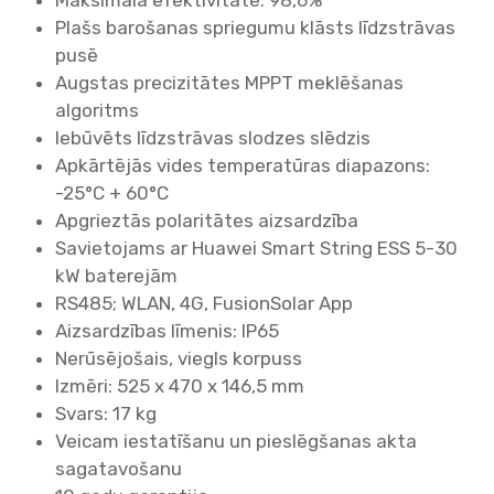
Plašs barošanas spriegumu klāsts līdzstrāvas
pusē
Augstas precizitātes MPPT meklēšanas
algoritms
Iebūvēts līdzstrāvas slodzes slēdzis
Apkārtējās vides temperatūras diapazons:
-25°C + 60°C
Apgrieztās polaritātes aizsardzība
Savietojams ar Huawei Smart String ESS 5-30
kW baterejām
RS485; WLAN, 4G, FusionSolar App
Aizsardzības līmenis: IP65
Nerūsējošais, viegls korpuss
Izmēri: 525 x 470 x 146,5 mm
Svars: 17 kg
Veicam iestatīšanu un pieslēgšanas akta
sagatavošanu