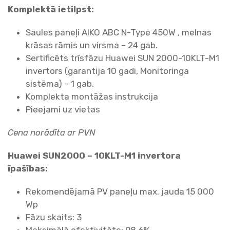
Komplektā ietilpst:
Saules paneļi AIKO ABC N-Type 450W , melnas
krāsas rāmis un virsma – 24 gab.
Sertificēts trīsfāzu Huawei SUN 2000-10KLT-M1
invertors (garantija 10 gadi, Monitoringa
sistēma) – 1 gab.
Komplekta montāžas instrukcija
Pieejami uz vietas
Cena norādīta ar PVN
Huawei SUN2000 – 10KLT-M1 invertora
īpašības:
Rekomendējamā PV paneļu max. jauda 15 000
Wp
Fāzu skaits: 3
Maksimālā efektivitāte: 98,6%