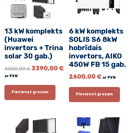
s
(
H
u
13 kW komplekts
6 kW komplekts
a
(Huawei
SOLIS S6 8kW
w
e
invertors + Trina
hobrīdais
i
solar 30 gab.)
invertors, AIKO
i
450W FB 15 gab.
O
C
3390,00
€
n
4000,00
€
r
u
v
2600,00
€
ar PVN
ar PVN
i
r
e
g
r
r
i
e
Pievienot grozam
Pievienot grozam
t
n
n
a
t
o
l
p
r
p
r
s
r
i
+
i
c