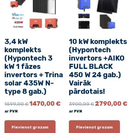
A
c
e
e
i
I
w
s
K
a
:
O
s
3
A
:
3
B
4
9
3,4 kW
10 kW komplekts
0
0
C
komplekts
(Hypontech
0
,
F
(Hypontech 3
invertors +AIKO
0
0
u
,
0
kW 1 fāzes
FULL BLACK
l
0
invertors + Trina
450 W 24 gab.)
l
0
€
solar 435W N-
Vairāk
.
b
€
type 8 gab.)
pārdotais!
l
.
a
O
C
O
C
1470,00
€
2790,00
€
1599,00
€
3900,00
€
c
r
u
r
u
ar PVN
ar PVN
k
i
r
i
r
2
g
r
g
r
i
e
i
e
Pievienot grozam
Pievienot grozam
4