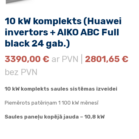
10 kW komplekts (Huawei
invertors + AIKO ABC Full
black 24 gab.)
3390,00
€
ar PVN |
2801,65
€
bez PVN
10 kW komplekts saules sistēmas izveidei
Piemērots patēriņam 1 100 kW mēnesī
Saules paneļu kopējā jauda – 10,8 kW