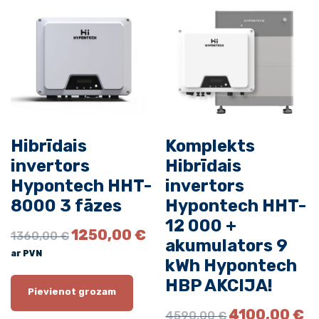
o
l
i
e
r
i
s
F
Hibrīdais
Komplekts
o
invertors
Hibrīdais
r
c
Hypontech HHT-
invertors
e
8000 3 fāzes
Hypontech HHT-
H
12 000 +
O
C
1250,00
€
2
1360,00
€
akumulators 9
r
u
P
ar PVN
i
r
kWh Hypontech
y
g
r
HBP AKCIJA!
l
i
e
Pievienot grozam
o
n
n
O
C
4100,00
€
4590,00
€