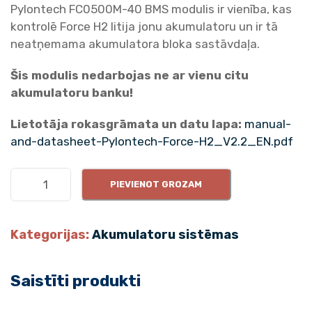
Pylontech FC0500M-40 BMS modulis ir vienība, kas
kontrolē Force H2 litija jonu akumulatoru un ir tā
neatņemama akumulatora bloka sastāvdaļa.
Šis modulis nedarbojas ne ar vienu citu
akumulatoru banku!
Lietotāja rokasgrāmata un datu lapa:
manual-
and-datasheet-Pylontech-Force-H2_V2.2_EN.pdf
B
PIEVIENOT GROZAM
M
S
k
Kategorijas:
Akumulatoru sistēmas
o
n
Saistīti produkti
t
r