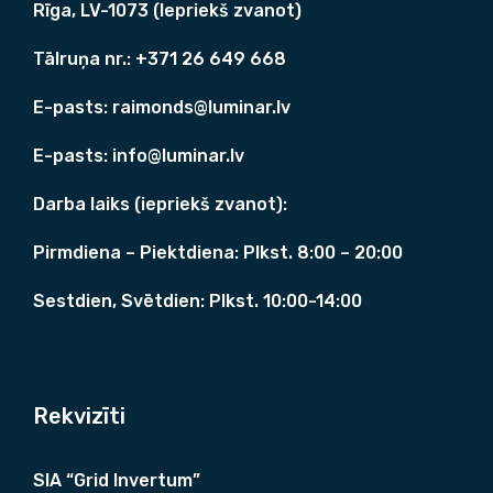
6
0
Rīga, LV-1073 (Iepriekš zvanot)
3
0
9
,
Tālruņa nr.: +371
26 649 668
0
0
,
0
E-pasts:
raimonds@luminar.lv
0
0
€
E-pasts:
info@luminar.lv
.
€
Darba laiks (iepriekš zvanot):
.
Pirmdiena – Piektdiena: Plkst. 8:00 – 20:00
Sestdien, Svētdien: Plkst. 10:00-14:00
Rekvizīti
SIA “Grid Invertum”