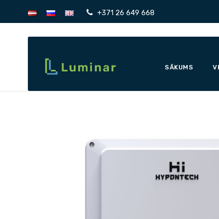
+371 26 649 668
SĀKUMS
V