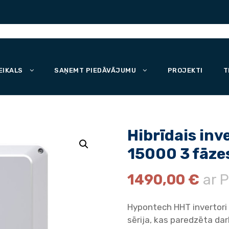
EIKALS
SAŅEMT PIEDĀVĀJUMU
PROJEKTI
T
Hibrīdais in
15000 3 fāze
1490,00
€
ar P
Hypontech HHT invertori i
sērija, kas paredzēta d