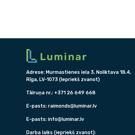
Adrese:
Murmastienes iela 3, Noliktava 18.4,
Rīga, LV-1073 (Iepriekš zvanot)
Tālruņa nr.: +371
26 649 668
E-pasts:
raimonds@luminar.lv
E-pasts:
info@luminar.lv
Darba laiks (iepriekš zvanot):