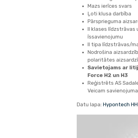
Mazs ierīces svars
Ļoti klusa darbība
Pārsprieguma aizsar
II klases līdzstrāvas
īssavienojumu
II tipa līdzstrāvas/
Nodrošina aizsardzīb
polaritātes aizsardz
Savietojams ar lit
Force H2 un H3
Reģistrēts AS Sadal
Veicam savienojuma
Datu lapa:
Hypontech HHT