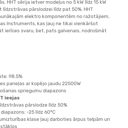
s. HHT sērija ietver modeļus no 5 kW līdz 15 kW
ut līdzstrāvas pārslodzei līdz pat 50%. HHT
ar jaunākajām elektro komponentēm no ražotājiem,
s Instruments, kas ļauj ne tikai vienkāršot
 ierīces svaru, bet, pats galvenais, nodrošināt
āte: 98.5%
ules paneļas ar kopējo jaudu 22500W
arošanas spriegumu diapazons
T ieejas
līdzstrāvas pārslodze līdz 50%
diapazons: -25 līdz 60°C
umizturības klase ļauj darboties ārpus telpām un
pstākļos