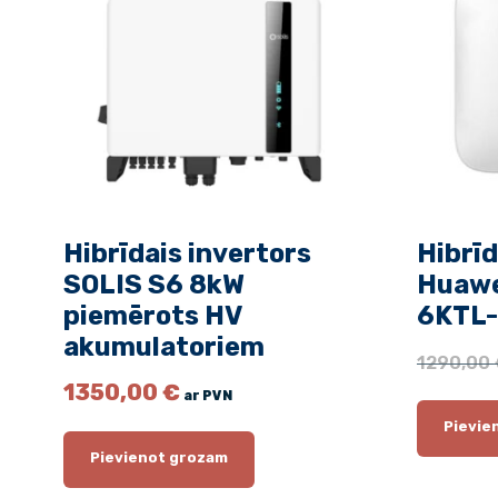
Hibrīdais invertors
Hibrīd
SOLIS S6 8kW
Huawe
piemērots HV
6KTL-
akumulatoriem
1290,00
1350,00
€
ar PVN
Pievie
Pievienot grozam