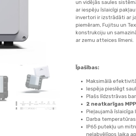
un vidējās saules sistēmā
ar iespēju īslaicīgi pakļa
invertori ir izstrādāti 
piemēram, Fujitsu un Texa
konstrukciju un samazināt
ar zemu atteices līmeni.
Īpašības:
Maksimālā efektivit
Iespēja pieslēgt sa
Plašs līdzstrāvas b
2 neatkarīgas MPP
Pieļaujamā īslaicīga 
Darba temperatūras 
IP65 putekļu un mitr
nelabvēlīgos laika a