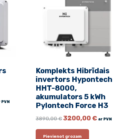
rs
Komplekts Hibrīdais
invertors Hypontech
HHT-8000,
akumulators 5 kWh
r PVN
Pylontech Force H3
O
C
3200,00
€
3890,00
€
ar PVN
r
u
i
r
g
r
Pievienot grozam