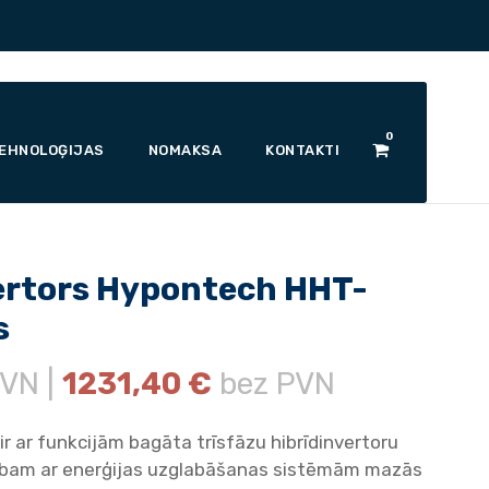
0
EHNOLOĢIJAS
NOMAKSA
KONTAKTI
vertors Hypontech HHT-
s
VN |
1231,40
€
bez PVN
r ar funkcijām bagāta trīsfāzu hibrīdinvertoru
arbam ar enerģijas uzglabāšanas sistēmām mazās