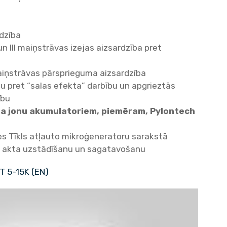
dzība
 un III maiņstrāvas izejas aizsardzība pret
maiņstrāvas pārsprieguma aizsardzība
u pret “salas efekta” darbību un apgrieztās
ību
ija jonu akumulatoriem, piemēram, Pylontech
es Tīkls atļauto mikroģeneratoru sarakstā
 akta uzstādīšanu un sagatavošanu
 5-15K (EN)