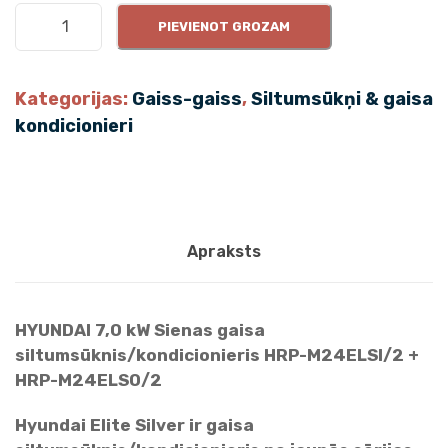
H
PIEVIENOT GROZAM
Y
U
N
Kategorijas:
Gaiss-gaiss
,
Siltumsūkņi & gaisa
D
kondicionieri
A
I
7
.
0
Apraksts
k
W
E
HYUNDAI 7,0 kW Sienas gaisa
l
siltumsūknis/kondicionieris HRP-M24ELSI/2 +
i
HRP-M24ELSO/2
t
e
Hyundai Elite Silver ir gaisa
S