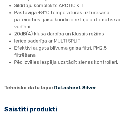
l
Sildītāju komplekts ARCTIC KIT
t
Pastāvīga +8°C temperatūras uzturēšana,
u
pateicoties gaisa kondicionētāja automātiskai
m
vadībai
s
20dB(A) klusa darbība un Klusais režīms
ū
Ierīce saderīga ar MULTI SPLIT
k
Efektīvi augsta blīvuma gaisa filtri, PM2,5
n
filtrēšana
i
Pēc izvēles iespēja uzstādīt sienas kontrolieri.
s
/
k
Tehnisko datu lapa:
Datasheet Silver
o
n
d
Saistīti produkti
i
c
i