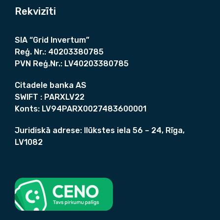
Rekvizīti
SIA “Grid Invertum”
Reģ. Nr.:
40203380785
PVN Reģ.Nr.:
LV40203380785
Citadele banka AS
SWIFT :
PARXLV22
Konts:
LV94PARX0027483600001
Juridiskā adrese:
Ilūkstes iela 56 – 24, Rīga,
LV1082