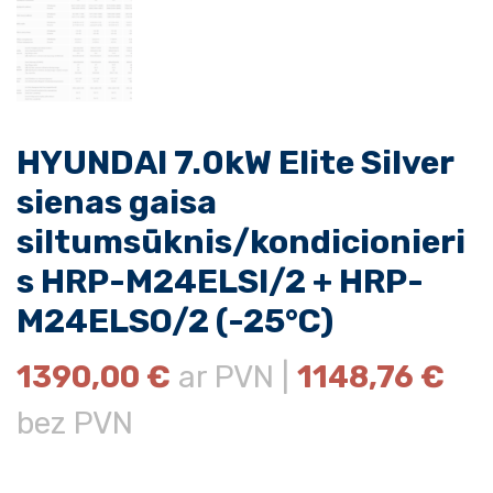
HYUNDAI 7.0kW Elite Silver
sienas gaisa
siltumsūknis/kondicionieri
s HRP-M24ELSI/2 + HRP-
M24ELSO/2 (-25°C)
1390,00
€
ar PVN |
1148,76
€
bez PVN