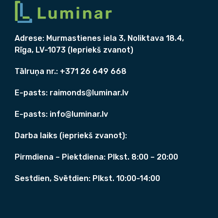
0
w
s
0
€
a
:
.
s
4
€
Adrese:
Murmastienes iela 3, Noliktava 18.4,
:
9
.
5
8
Rīga, LV-1073 (Iepriekš zvanot)
1
0
8
,
Tālruņa nr.: +371
26 649 668
2
0
,
0
E-pasts:
raimonds@luminar.lv
2
4
€
E-pasts:
info@luminar.lv
.
€
Darba laiks (iepriekš zvanot):
.
Pirmdiena – Piektdiena: Plkst. 8:00 – 20:00
Sestdien, Svētdien: Plkst. 10:00-14:00