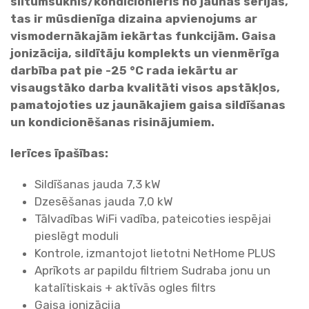
siltumsūknis/kondicionieris no jaunās sērijas,
i
tas ir mūsdienīga dizaina apvienojums ar
l
vismodernākajām iekārtas funkcijām. Gaisa
v
jonizācija, sildītāju komplekts un vienmērīga
e
darbība pat pie -25 °C rada iekārtu ar
r
visaugstāko darba kvalitāti visos apstākļos,
s
pamatojoties uz jaunākajiem gaisa sildīšanas
i
un kondicionēšanas risinājumiem.
e
n
Ierīces īpašības:
a
s
Sildīšanas jauda 7,3 kW
g
Dzesēšanas jauda 7,0 kW
a
Tālvadības WiFi vadība, pateicoties iespējai
i
pieslēgt moduli
s
Kontrole, izmantojot lietotni NetHome PLUS
a
Aprīkots ar papildu filtriem Sudraba jonu un
s
katalītiskais + aktīvās ogles filtrs
i
Gaisa jonizācija