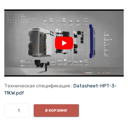
Техническая спецификация
:
Datasheet-HPT-3-
11KW.pdf
К
В КОРЗИНУ
о
л