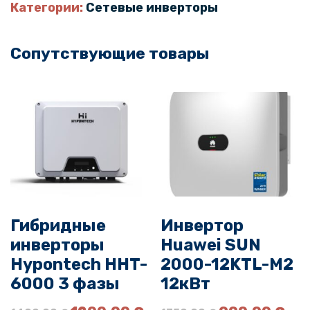
и
Категории:
Сетевые инверторы
ч
е
Сопутствующие товары
с
т
в
о
т
о
в
а
р
а
Гибридные
Инвертор
И
инверторы
Huawei SUN
н
в
Hypontech HHT-
2000-12KTL-M2
е
6000 3 фазы
12кВт
р
П
Т
П
Т