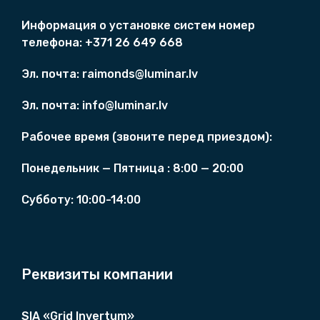
а
с
в
о
€
Информация о
установкe систем
номер
л
с
.
телефона: +371 26 649 668
я
т
л
а
Эл. почта:
raimonds@luminar.lv
а
в
8
л
Эл. почта:
info@luminar.lv
8
я
0
л
Рабочее время (
звоните перед приездом)
:
,
а
0
1
Понедельник — Пятница :
8
:00 — 20:00
0
2
0
Cубботу:
10:00-14:00
€
0
.
,
0
0
Реквизиты компании
€
.
SIA «Grid Invertum»