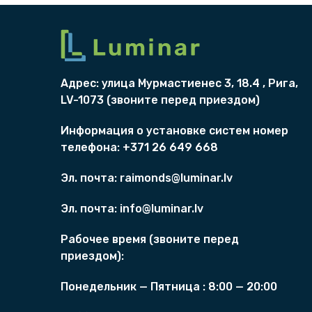
ц
3
е
1
н
,
а
0
с
0
Адрес: улица Мурмаст
и
eнес 3, 18.4 , Рига,
о
с
€
LV-1073 (
звоните перед приездом)
т
.
а
Информация о
установкe систем
номер
в
телефона: +371 26 649 668
л
я
Эл. почта:
raimonds@luminar.lv
л
а
Эл. почта:
info@luminar.lv
4
2
Рабочее время (
звоните перед
1
приездом)
:
5
,
Понедельник — Пятница :
8
:00 — 20:00
8
6