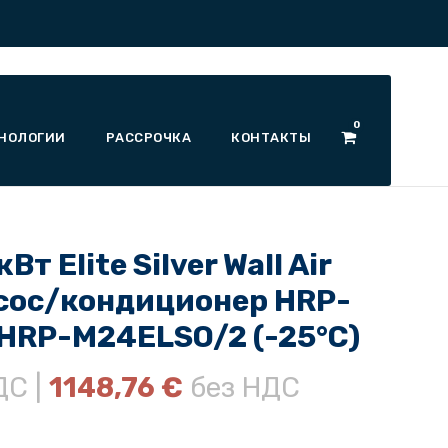
0
НОЛОГИИ
РАССРОЧКА
КОНТАКТЫ
Вт Elite Silver Wall Air
сос/кондиционер HRP-
 HRP-M24ELSO/2 (-25°C)
ДС |
1148,76
€
без НДС