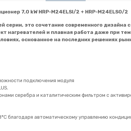
U
ционер 7,0 kW HRP-M24ELSI/2 + HRP-M24ELSO/2
N
D
сшей серии, это сочетание современного дизайн
A
кт нагревателей и плавная работа даже при тем
I
ловиях, основанное на последних решениях рын
7
,
0
к
В
т
зможности подключения модуля
E
US.
l
нами серебра и каталитическим фильтром с активир
i
t
e
°С благодаря автоматическому управлению кондици
S
i