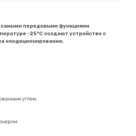
а с самыми передовыми функциями
пературе -25°С создают устройство с
ка кондиционирования.
ованным углем.
онером