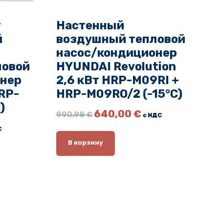
т
Настенный
й
воздушный тепловой
насос/кондиционер
ловой
HYUNDAI Revolution
онер
2,6 кВт HRP-M09RI +
RP-
HRP-M09RO/2 (-15°C)
)
П
Т
640,00
€
990,98
€
с НДС
е
е
С
р
к
в
у
В корзину
о
щ
н
а
а
я
ч
ц
а
е
л
н
ь
а