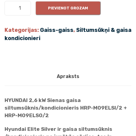
H
PIEVIENOT GROZAM
Y
U
N
Kategorijas:
Gaiss-gaiss
,
Siltumsūkņi & gaisa
D
kondicionieri
A
I
2
.
6
Apraksts
k
W
E
HYUNDAI 2,6 kW Sienas gaisa
l
siltumsūknis/kondicionieris HRP-M09ELSI/2 +
i
HRP-M09ELSO/2
t
e
Hyundai Elite Silver ir gaisa siltumsūknis
S