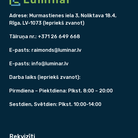
a
:
9
0
s
9
9
,
Adrese:
Murmastienes iela 3, Noliktava 18.4,
:
0
0
0
1
0
Rīga, LV-1073 (Iepriekš zvanot)
,
0
1
,
9
7
0
Tālruņa nr.: +371
26 649 668
8
€
1
0
.
,
E-pasts:
raimonds@luminar.lv
€
7
€
.
0
.
E-pasts:
info@luminar.lv
€
Darba laiks (iepriekš zvanot):
.
Pirmdiena – Piektdiena: Plkst. 8:00 – 20:00
Sestdien, Svētdien: Plkst. 10:00-14:00
Rekvizīti