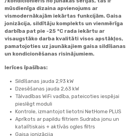
/kondicionieris no junākās sērijas, tas ir
i
mūsdienīga dizaina apvienojums ar
l
vismodernākajām iekārtas funkcijām. Gaisa
v
jonizācija, sildītāju komplekts un vienmērīga
e
darbība pat pie -25 °C rada iekārtu ar
r
visaugstāko darba kvalitāti visos apstākļos,
s
pamatojoties uz jaunākajiem gaisa sildīšanas
i
un kondicionēšanas risinājumiem.
e
n
Ierīces īpašības:
a
s
Sildīšanas jauda 2,93 kW
g
Dzesēšanas jauda 2,63 kW
a
Tālvadības WiFi vadība, pateicoties iespējai
i
pieslēgt moduli
s
Kontrole, izmantojot lietotni NetHome PLUS
a
Aprīkots ar papildu filtriem Sudraba jonu un
s
katalītiskais + aktīvās ogles filtrs
i
Gaisa jonizācija