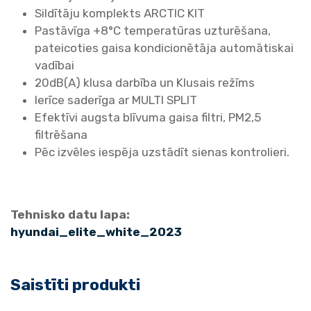
l
Sildītāju komplekts ARCTIC KIT
t
Pastāvīga +8°C temperatūras uzturēšana,
u
pateicoties gaisa kondicionētāja automātiskai
m
vadībai
s
20dB(A) klusa darbība un Klusais režīms
ū
Ierīce saderīga ar MULTI SPLIT
k
Efektīvi augsta blīvuma gaisa filtri, PM2,5
n
filtrēšana
i
Pēc izvēles iespēja uzstādīt sienas kontrolieri.
s
/
k
Tehnisko datu lapa:
o
hyundai_elite_white_2023
n
d
i
Saistīti produkti
c
i