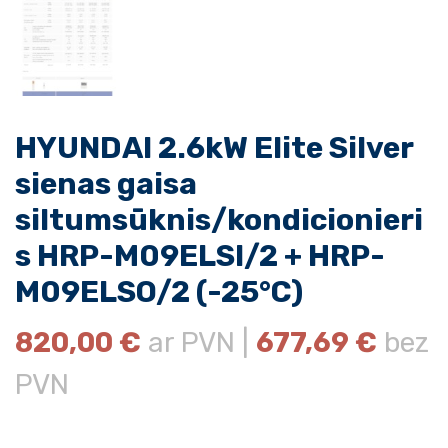
HYUNDAI 2.6kW Elite Silver
sienas gaisa
siltumsūknis/kondicionieri
s HRP-M09ELSI/2 + HRP-
M09ELSO/2 (-25°C)
820,00
€
ar PVN |
677,69
€
bez
PVN