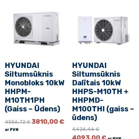
o
n
i
e
r
i
s
H
HYUNDAI
HYUNDAI
R
Siltumsūknis
Siltumsūknis
P
Monobloks 10kW
Dalītais 10kW
-
HHPM-
HHPS-M10TH +
M
M10TH1PH
HHPMD-
0
9
(Gaiss – Ūdens)
M100THI (gaiss –
E
ūdens)
O
C
3810,00
€
4556,72
€
L
r
u
O
4426,46
€
S
ar PVN
i
r
r
C
4093,00
€
I
ar PVN